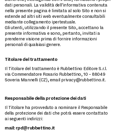
dati personali. La validità dell’informativa contenuta
nella presente pagina è limitata al solo Sito e non si
estende ad altri siti web eventualmente consultabili
mediante collegamento ipertestuale.
Gli utenti, utilizzando il presente Sito, accettano la
presente informativa e sono, pertanto, invitati a
prenderne visione prima di fornire informazioni
personali di qualsiasi genere.
Titolare del trattamento
Il Titolare del trattamento è Rubbettino Editore S.r.l.
via Commendatore Rosario Rubbettino, 10 – 88049
Soveria Mannelli (CZ), email
privacy@rubbettino.it
.
Responsabile della protezione dei dati
Il Titolare ha provveduto a nominare il Responsabile
della protezione dei dati che potrà essere contattato
ai seguenti indirizzi:
mail: rpd@rubbettino.it