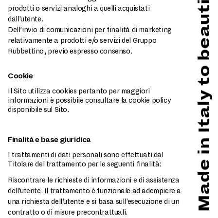
Made in Italy to beautify hard times
prodotti o servizi analoghi a quelli acquistati
dall’utente.
Dell’invio di comunicazioni per finalità di marketing
relativamente a prodotti e/o servizi del Gruppo
Rubbettino, previo espresso consenso.
Cookie
Il Sito utilizza cookies pertanto per maggiori
informazioni è possibile consultare la cookie policy
disponibile sul Sito.
Finalità e base giuridica
I trattamenti di dati personali sono effettuati dal
Titolare del trattamento per le seguenti finalità:
Riscontrare le richieste di informazioni e di assistenza
dell’utente. Il trattamento è funzionale ad adempiere a
una richiesta dell’utente e si basa sull’esecuzione di un
contratto o di misure precontrattuali.