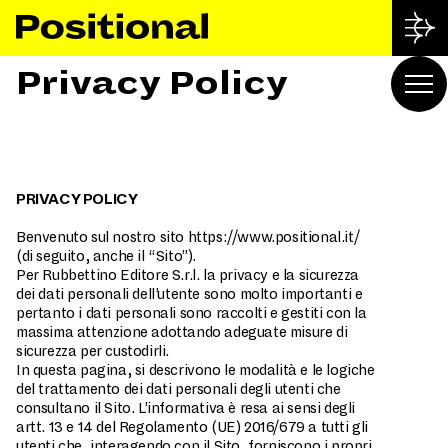
Privacy Policy
PRIVACY POLICY
Benvenuto sul nostro sito https://www.positional.it/
(di seguito, anche il “Sito”).
Per Rubbettino Editore S.r.l. la privacy e la sicurezza
dei dati personali dell’utente sono molto importanti e
pertanto i dati personali sono raccolti e gestiti con la
massima attenzione adottando adeguate misure di
sicurezza per custodirli.
In questa pagina, si descrivono le modalità e le logiche
del trattamento dei dati personali degli utenti che
consultano il Sito. L’informativa è resa ai sensi degli
artt. 13 e 14 del Regolamento (UE) 2016/679 a tutti gli
utenti che, interagendo con il Sito, forniscono i propri