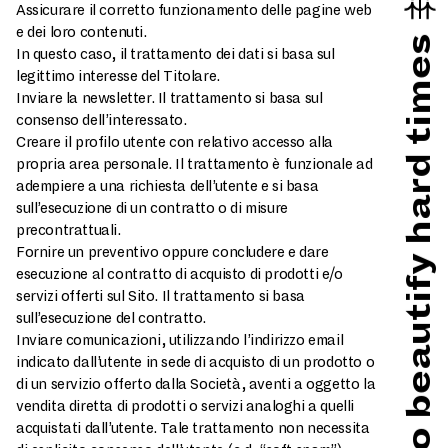
Assicurare il corretto funzionamento delle pagine web
Made in Italy to beautify hard times
e dei loro contenuti.
In questo caso, il trattamento dei dati si basa sul
legittimo interesse del Titolare.
Inviare la newsletter. Il trattamento si basa sul
consenso dell’interessato.
Creare il profilo utente con relativo accesso alla
propria area personale. Il trattamento è funzionale ad
adempiere a una richiesta dell’utente e si basa
sull’esecuzione di un contratto o di misure
precontrattuali.
Fornire un preventivo oppure concludere e dare
esecuzione al contratto di acquisto di prodotti e/o
servizi offerti sul Sito. Il trattamento si basa
sull’esecuzione del contratto.
Inviare comunicazioni, utilizzando l’indirizzo email
indicato dall’utente in sede di acquisto di un prodotto o
di un servizio offerto dalla Società, aventi a oggetto la
vendita diretta di prodotti o servizi analoghi a quelli
acquistati dall’utente. Tale trattamento non necessita