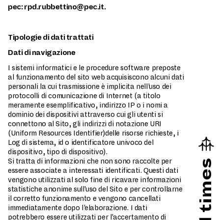
pec: rpd.rubbettino@pec.it.
Tipologie di dati trattati
Dati di navigazione
I sistemi informatici e le procedure software preposte
al funzionamento del sito web acquisiscono alcuni dati
personali la cui trasmissione è implicita nell’uso dei
protocolli di comunicazione di Internet (a titolo
meramente esemplificativo, indirizzo IP o i nomi a
dominio dei dispositivi attraverso cui gli utenti si
connettono al Sito, gli indirizzi di notazione URI
(Uniform Resources Identifier)delle risorse richieste, i
Log di sistema, id o identificatore univoco del
dispositivo, tipo di dispositivo).
Si tratta di informazioni che non sono raccolte per
essere associate a interessati identificati. Questi dati
vengono utilizzati al solo fine di ricavare informazioni
statistiche anonime sull’uso del Sito e per controllarne
il corretto funzionamento e vengono cancellati
immediatamente dopo l’elaborazione. I dati
potrebbero essere utilizzati per l’accertamento di