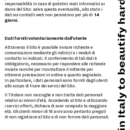
Made in Italy to beautify hard times
responsabilità in caso di ipotetici reati informatici ai
danni del Sito: salva questa eventualità, allo stato i
dati sui contatti web non persistono per più di
14
giorni.
Dati forniti volontariamente dall’utente
Attraverso il Sito è possibile inviare richieste e
comunicazioni mediante gli indirizzi e i moduli di
contatto ivi indicati. Il conferimento di tali dati è
obbligatorio, necessario per rispondere alle richieste
inviate nonché per ricontattare il mittente per
ottenere precisazioni in ordine a quanto segnalato.
In particolare, i dati personali sono forniti dagli utenti
allo scopo di fruire dei servizi del Sito.
Il Titolare non raccoglie e non tratta dati personali
relativi ai minori d’età. Accedendo al Sito e utilizzando
i servizi offerti, dichiara di aver compiuto la maggiore
età. Gli utenti minori di 18 anni sono pertanto pregati
di non registrarsi al Sito e di non fornire dati personali.