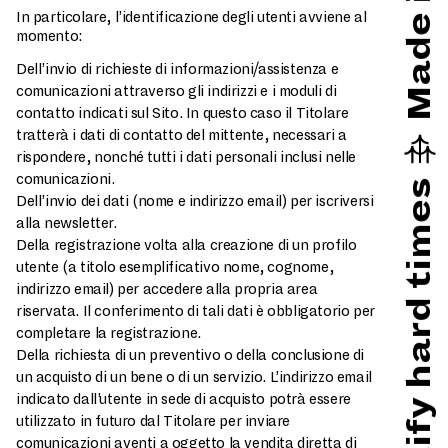
In particolare, l’identificazione degli utenti avviene al
momento:
Dell’invio di richieste di informazioni/assistenza e
comunicazioni attraverso gli indirizzi e i moduli di
contatto indicati sul Sito. In questo caso il Titolare
tratterà i dati di contatto del mittente, necessari a
rispondere, nonché tutti i dati personali inclusi nelle
comunicazioni.
Dell’invio dei dati (nome e indirizzo email) per iscriversi
alla newsletter.
Della registrazione volta alla creazione di un profilo
utente (a titolo esemplificativo nome, cognome,
indirizzo email) per accedere alla propria area
riservata. Il conferimento di tali dati è obbligatorio per
completare la registrazione.
Della richiesta di un preventivo o della conclusione di
un acquisto di un bene o di un servizio. L’indirizzo email
indicato dall’utente in sede di acquisto potrà essere
utilizzato in futuro dal Titolare per inviare
comunicazioni aventi a oggetto la vendita diretta di