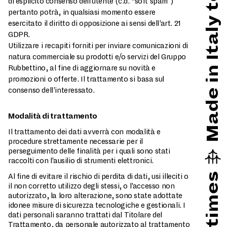
di esplicito consenso dell’utente (c.d. “soft spam”)
pertanto potrà, in qualsiasi momento essere
esercitato il diritto di opposizione ai sensi dell’art. 21
GDPR.
Utilizzare i recapiti forniti per inviare comunicazioni di
natura commerciale su prodotti e/o servizi del Gruppo
Rubbettino, al fine di aggiornare su novità e
promozioni o offerte. Il trattamento si basa sul
consenso dell’interessato.
Modalità di trattamento
Il trattamento dei dati avverrà con modalità e
procedure strettamente necessarie per il
perseguimento delle finalità per i quali sono stati
raccolti con l’ausilio di strumenti elettronici.
Al fine di evitare il rischio di perdita di dati, usi illeciti o
il non corretto utilizzo degli stessi, o l’accesso non
autorizzato, la loro alterazione, sono state adottate
idonee misure di sicurezza tecnologiche e gestionali. I
dati personali saranno trattati dal Titolare del
Trattamento, da personale autorizzato al trattamento